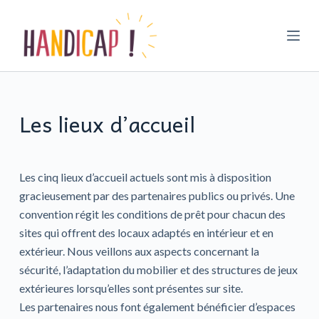
P
a
s
s
e
r
Les lieux d’accueil
a
u
c
Les cinq lieux d’accueil actuels sont mis à disposition
o
gracieusement par des partenaires publics ou privés. Une
n
convention régit les conditions de prêt pour chacun des
t
sites qui offrent des locaux adaptés en intérieur et en
e
extérieur. Nous veillons aux aspects concernant la
n
sécurité, l’adaptation du mobilier et des structures de jeux
u
extérieures lorsqu’elles sont présentes sur site.
Les partenaires nous font également bénéficier d’espaces