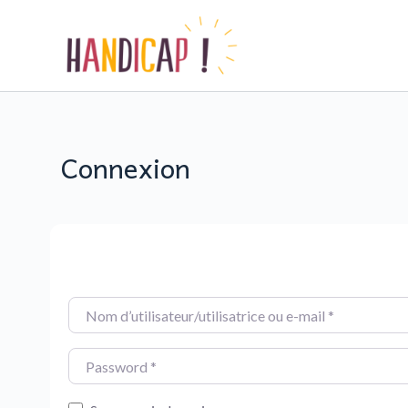
P
a
s
s
e
r
Connexion
a
u
c
o
n
t
e
Nom d’utilisateur/utilisatrice ou e-mail
*
n
u
Password
*