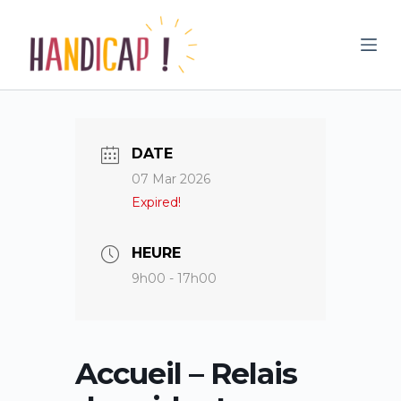
P
a
s
s
e
r
DATE
a
07 Mar 2026
u
Expired!
c
o
n
HEURE
t
9h00 - 17h00
e
n
u
Accueil – Relais