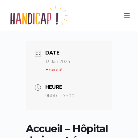
P
a
s
s
e
r
DATE
a
13 Jan 2024
u
Expired!
c
o
n
HEURE
t
9h00 - 17h00
e
n
u
Accueil – Hôpital