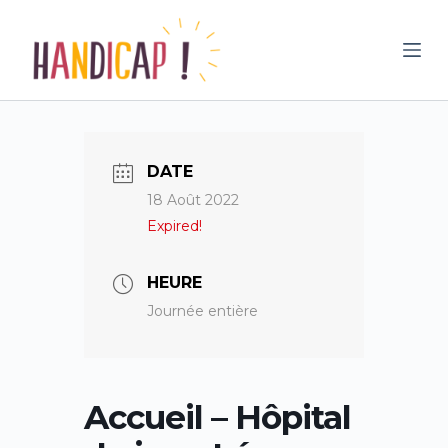
P
a
s
s
e
r
DATE
a
18 Août 2022
u
Expired!
c
o
n
HEURE
t
Journée entière
e
n
u
Accueil – Hôpital