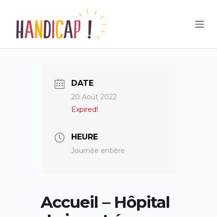
P
a
s
s
e
r
DATE
a
20 Août 2022
u
Expired!
c
o
n
HEURE
t
Journée entière
e
n
u
Accueil – Hôpital