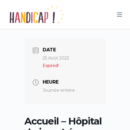
P
a
s
s
e
r
DATE
a
25 Août 2022
u
Expired!
c
o
n
HEURE
t
Journée entière
e
n
u
Accueil – Hôpital