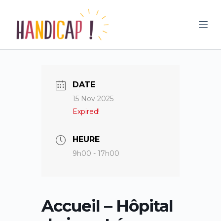
P
a
s
s
e
r
DATE
a
15 Nov 2025
u
Expired!
c
o
n
HEURE
t
9h00 - 17h00
e
n
u
Accueil – Hôpital