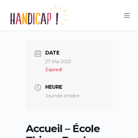
P
a
s
s
e
r
DATE
a
27 Mai 2023
u
Expired!
c
o
n
HEURE
t
Journée entière
e
n
u
Accueil – École