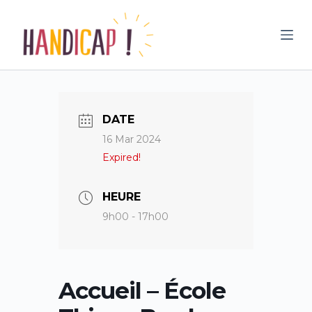
P
a
s
s
e
r
DATE
a
16 Mar 2024
u
Expired!
c
o
n
HEURE
t
9h00 - 17h00
e
n
u
Accueil – École