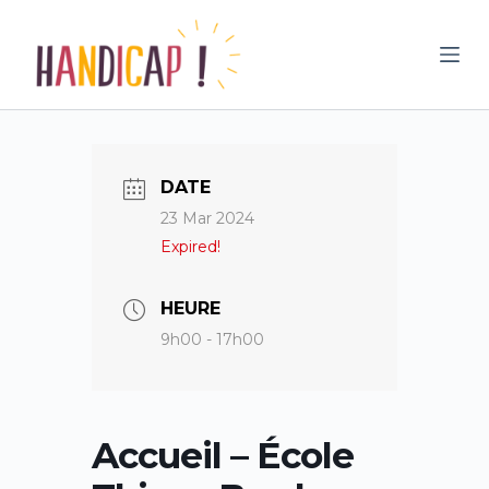
P
a
s
s
e
r
DATE
a
23 Mar 2024
u
Expired!
c
o
n
HEURE
t
9h00 - 17h00
e
n
u
Accueil – École