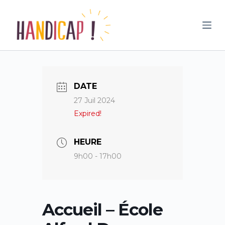
P
a
s
s
e
r
DATE
a
27 Juil 2024
u
Expired!
c
o
n
HEURE
t
9h00 - 17h00
e
n
u
Accueil – École