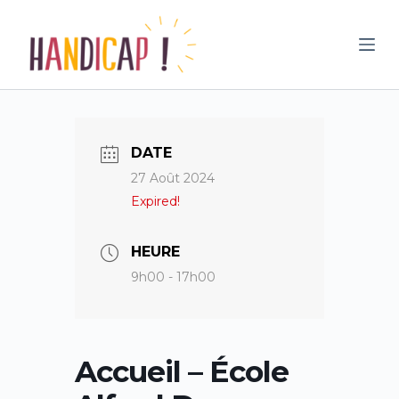
P
a
s
s
e
r
DATE
a
27 Août 2024
u
Expired!
c
o
n
HEURE
t
9h00 - 17h00
e
n
u
Accueil – École